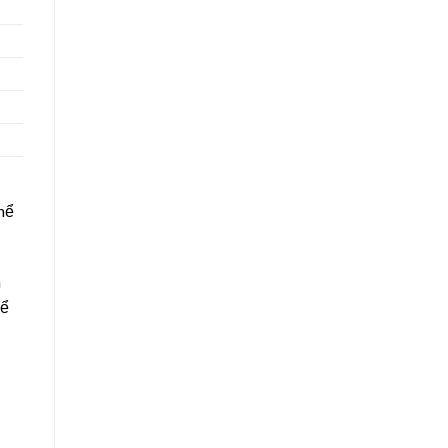
thể
n
để