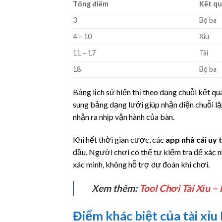
Tổng điểm
Kết q
3
Bộ ba
4 – 10
Xỉu
11 – 17
Tài
18
Bộ ba
Bảng lịch sử hiển thị theo dạng chuỗi kết q
sung bảng dạng lưới giúp nhận diện chuỗi lặ
nhận ra nhịp vận hành của bàn.
Khi hết thời gian cược, các
app nhà cái uy t
đầu. Người chơi có thể tự kiểm tra để xác nh
xác minh, không hỗ trợ dự đoán khi chơi.
Xem thêm:
Tool Chơi Tài Xỉu 
Điểm khác biệt của tài xỉ