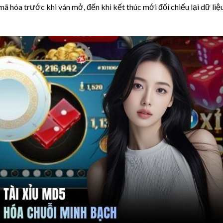
ã hóa trước khi ván mở, đến khi kết thúc mới đối chiếu lại dữ liệ