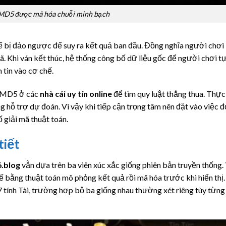
u MD5 được mã hóa chuỗi minh bạch
bị đảo ngược để suy ra kết quả ban đầu. Đồng nghĩa người chơi
. Khi ván kết thúc, hệ thống công bố dữ liệu gốc để người chơi t
 tin vào cơ chế.
ch MD5 ở các
nhà cái uy tín online
để tìm quy luật thắng thua. Thực 
g hỗ trợ dự đoán. Vì vậy khi tiếp cận trọng tâm nên đặt vào việc 
ố giải mã thuật toán.
tiết
6.blog
vẫn dựa trên ba viên xúc xắc giống phiên bản truyền thống.
 bằng thuật toán mô phỏng kết quả rồi mã hóa trước khi hiển thị.
7 tính Tài, trường hợp bộ ba giống nhau thường xét riêng tùy từng