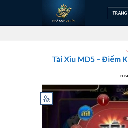
Skip
to
TRANG
content
K
Tài Xỉu MD5 – Điểm 
POS
01
Th5