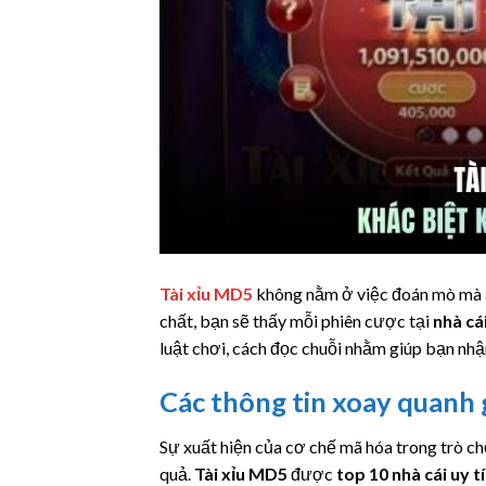
Tài xỉu MD5
không nằm ở việc đoán mò mà ẩ
chất, bạn sẽ thấy mỗi phiên cược tại
nhà cái
luật chơi, cách đọc chuỗi nhằm giúp bạn nh
Các thông tin xoay quanh
Sự xuất hiện của cơ chế mã hóa trong trò c
quả.
Tài xỉu MD5
được
top 10 nhà cái uy t