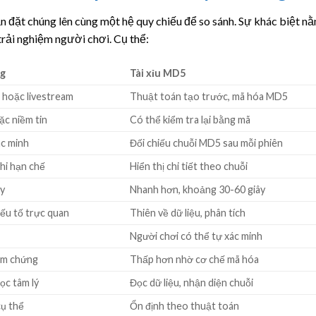
ần đặt chúng lên cùng một hệ quy chiếu để so sánh. Sự khác biệt n
trải nghiệm người chơi. Cụ thể:
ng
Tài xỉu MD5
p hoặc livestream
Thuật toán tạo trước, mã hóa MD5
ặc niềm tin
Có thể kiểm tra lại bằng mã
c minh
Đối chiếu chuỗi MD5 sau mỗi phiên
khi hạn chế
Hiển thị chi tiết theo chuỗi
ây
Nhanh hơn, khoảng 30-60 giây
yếu tố trực quan
Thiên về dữ liệu, phân tích
Người chơi có thể tự xác minh
ểm chứng
Thấp hơn nhờ cơ chế mã hóa
ọc tâm lý
Đọc dữ liệu, nhận diện chuỗi
cụ thể
Ổn định theo thuật toán