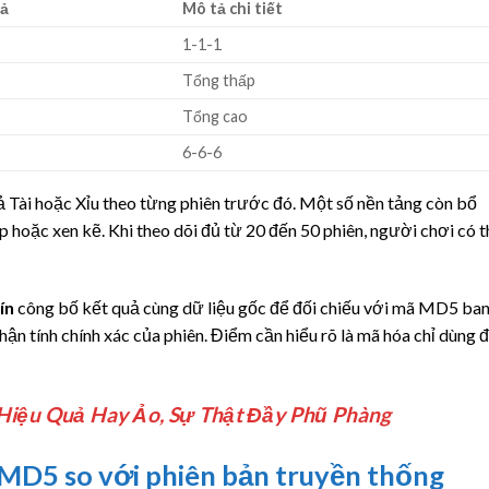
uả
Mô tả chi tiết
1-1-1
Tổng thấp
Tổng cao
6-6-6
uả Tài hoặc Xỉu theo từng phiên trước đó. Một số nền tảng còn bổ
p hoặc xen kẽ. Khi theo dõi đủ từ 20 đến 50 phiên, người chơi có 
ín
công bố kết quả cùng dữ liệu gốc để đối chiếu với mã MD5 ba
ận tính chính xác của phiên. Điểm cần hiểu rõ là mã hóa chỉ dùng 
– Hiệu Quả Hay Ảo, Sự Thật Đầy Phũ Phàng
u MD5 so với phiên bản truyền thống