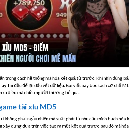
n trong cách hệ thống mã hóa kết quả từ trước. Khi nhìn đúng bả
 uy tín
đều để lại dấu vết dữ liệu. Bài viết này bóc tách cơ chế M
ận ra điều mà nhiều người thường bỏ qua.
 game tài xỉu MD5
hơi không phải ngẫu nhiên mà xuất phát từ nhu cầu minh bạch hóa 
ín
xây dựng dựa trên việc tạo ra một kết quả trước, sau đó mã hóa