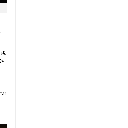
ự
tế,
đọc
Tài