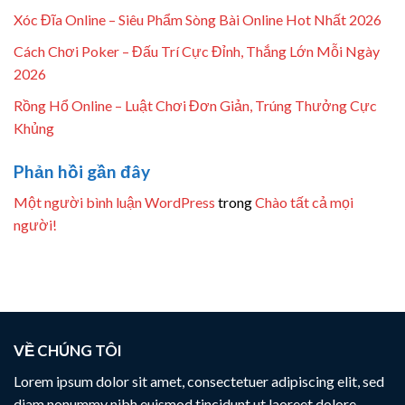
Xóc Đĩa Online – Siêu Phẩm Sòng Bài Online Hot Nhất 2026
Cách Chơi Poker – Đấu Trí Cực Đỉnh, Thắng Lớn Mỗi Ngày
2026
Rồng Hổ Online – Luật Chơi Đơn Giản, Trúng Thưởng Cực
Khủng
Phản hồi gần đây
Một người bình luận WordPress
trong
Chào tất cả mọi
người!
VỀ CHÚNG TÔI
Lorem ipsum dolor sit amet, consectetuer adipiscing elit, sed
diam nonummy nibh euismod tincidunt ut laoreet dolore