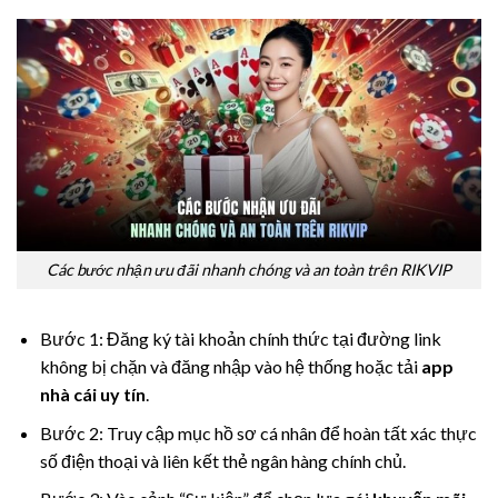
Các bước nhận ưu đãi nhanh chóng và an toàn trên RIKVIP
Bước 1: Đăng ký tài khoản chính thức tại đường link
không bị chặn và đăng nhập vào hệ thống hoặc tải
app
nhà cái uy tín
.
Bước 2: Truy cập mục hồ sơ cá nhân để hoàn tất xác thực
số điện thoại và liên kết thẻ ngân hàng chính chủ.