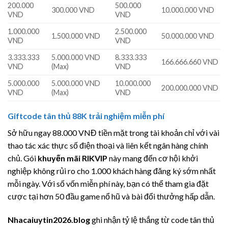
200.000
500.000
300.000 VND
10.000.000 VND
VND
VND
1.000.000
2.500.000
1.500.000 VND
50.000.000 VND
VND
VND
3.333.333
5.000.000 VND
8.333.333
166.666.660 VND
VND
(Max)
VND
5.000.000
5.000.000 VND
10.000.000
200.000.000 VND
VND
(Max)
VND
Giftcode tân thủ 88K trải nghiệm miễn phí
Sở hữu ngay 88.000 VNĐ tiền mặt trong tài khoản chỉ với vài
thao tác xác thực số điện thoại và liên kết ngân hàng chính
chủ. Gói
khuyến mãi RIKVIP
này mang đến cơ hội khởi
nghiệp không rủi ro cho 1.000 khách hàng đăng ký sớm nhất
mỗi ngày. Với số vốn miễn phí này, bạn có thể tham gia đặt
cược tại hơn 50 đầu game nổ hũ và bài đổi thưởng hấp dẫn.
Nhacaiuytin2026.blog
ghi nhận tỷ lệ thắng từ code tân thủ