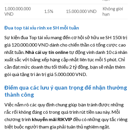
1.000.000.000
Không giới
1.5%
15.000.000 VND
VND
hạn
Đua top tài xỉu rinh xe SH mỗi tuần
Sự kiện đua Top tài xỉu mang đến cơ hội sở hữu xe SH 150i trị
giá 120.000.000 VND dành cho chiến thần có tổng cược cao
nhất tuần.
Nhà cái uy tín online
tự động vinh danh 10 cá nhân
xuất sắc với bảng xếp hạng cập nhật liên tục mỗi 5 phút. Chỉ
cần đạt mức doanh thu tối thiểu 2 tỷ đồng, bạn sẽ nhận thêm
gói quà tặng tri ân trị giá 5.000.000 VND.
Điểm qua các lưu ý quan trọng để nhận thưởng
thành công
Việc nắm rõ các quy định chung giúp bạn tránh được những
rắc rối không đáng có trong quá trình rút tiền sau này. Mỗi
chương trình
khuyến mãi RIKVIP
đều có những quy tắc riêng
biệt buộc người tham gia phải tuân thủ nghiêm ngặt.