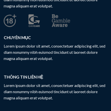
magna aliquam erat volutpat.
CHUYÊN MỤC
Lorem ipsum dolor sit amet, consectetuer adipiscing elit, sed
diam nonummy nibh euismod tincidunt ut laoreet dolore
magna aliquam erat volutpat.
THÔNG TIN LIÊN HỆ
Lorem ipsum dolor sit amet, consectetuer adipiscing elit, sed
diam nonummy nibh euismod tincidunt ut laoreet dolore
magna aliquam erat volutpat.