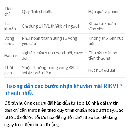
Tiêu
Quy định chi tiết
Hậu quả vi phạm
chí
Tài
Khóa tài khoản
Chỉ dùng 1 IP/1 thiết bị/1 người
khoản
vĩnh viễn
Vòng
Phải hoàn thành đúng số vòng
Không thể lệnh rút
cược
yêu cầu
tiền
Nghiêm cấm đặt cược chuỗi, cược
Thu hồi toàn bộ
Hành vi
đối
tiền thưởng
Thời
Nhận thưởng trong vòng 48h từ
Hết hạn ưu đãi
gian
khi đạt điều kiện
Hướng dẫn các bước nhận khuyến mãi RIKVIP
nhanh nhất
Để tận hưởng các ưu đãi hấp dẫn từ
top 10 nhà cái uy tín
,
bạn chỉ cần thực hiện theo quy trình chuẩn hóa dưới đây. Các
bước đã được tối ưu hóa để người chơi thao tác dễ dàng
ngay trên điện thoại di động.