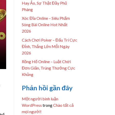
Hay Ảo, Sự Thật Đầy Phũ
Phàng
Xóc Đĩa Online – Siêu Phẩm
Sòng Bài Online Hot Nhất
2026
Cách Chơi Poker – Đấu Trí Cực
Đỉnh, Thắng Lớn Mỗi Ngày
2026
Rồng Hổ Online – Luật Chơi
Đơn Giản, Trúng Thưởng Cực
Khủng
i
Phản hồi gần đây
Một người bình luận
WordPress
trong
Chào tất cả
mọi người!
thể.