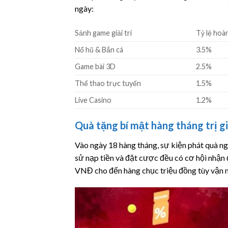
ngày:
Sảnh game giải trí
Tỷ lệ hoà
Nổ hũ & Bắn cá
3.5%
Game bài 3D
2.5%
Thể thao trực tuyến
1.5%
Live Casino
1.2%
Quà tặng bí mật hàng tháng trị g
Vào ngày 18 hàng tháng, sự kiện phát quà ngẫ
sử nạp tiền và đặt cược đều có cơ hội nhận đ
VNĐ cho đến hàng chục triệu đồng tùy vận 