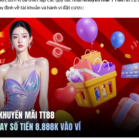
 định về tài khoản và hành vi đặt cược: