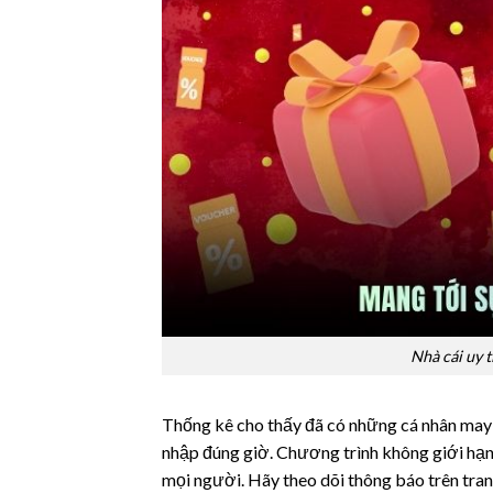
Nhà cái uy 
Thống kê cho thấy đã có những cá nhân ma
nhập đúng giờ. Chương trình không giới hạn 
mọi người. Hãy theo dõi thông báo trên tra