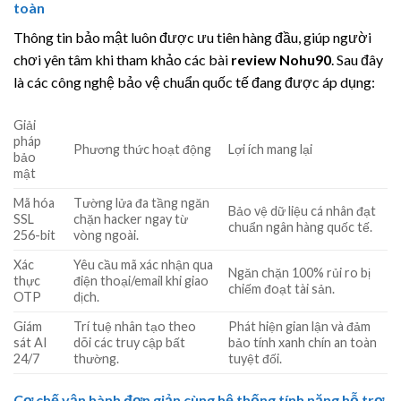
toàn
Thông tin bảo mật luôn được ưu tiên hàng đầu, giúp người
chơi yên tâm khi tham khảo các bài
review Nohu90
. Sau đây
là các công nghệ bảo vệ chuẩn quốc tế đang được áp dụng:
Giải
pháp
Phương thức hoạt động
Lợi ích mang lại
bảo
mật
Mã hóa
Tường lửa đa tầng ngăn
Bảo vệ dữ liệu cá nhân đạt
SSL
chặn hacker ngay từ
chuẩn ngân hàng quốc tế.
256-bit
vòng ngoài.
Xác
Yêu cầu mã xác nhận qua
Ngăn chặn 100% rủi ro bị
thực
điện thoại/email khi giao
chiếm đoạt tài sản.
OTP
dịch.
Giám
Trí tuệ nhân tạo theo
Phát hiện gian lận và đảm
sát AI
dõi các truy cập bất
bảo tính xanh chín an toàn
24/7
thường.
tuyệt đối.
Cơ chế vận hành đơn giản cùng hệ thống tính năng hỗ trợ