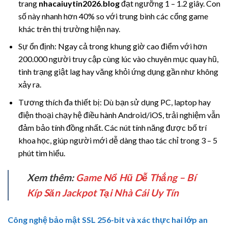
trang
nhacaiuytin2026.blog
đạt ngưỡng 1 – 1.2 giây. Con
số này nhanh hơn 40% so với trung bình các cổng game
khác trên thị trường hiện nay.
Sự ổn định: Ngay cả trong khung giờ cao điểm với hơn
200.000 người truy cập cùng lúc vào chuyên mục quay hũ,
tình trạng giật lag hay văng khỏi ứng dụng gần như không
xảy ra.
Tương thích đa thiết bị: Dù bạn sử dụng PC, laptop hay
điện thoại chạy hệ điều hành Android/iOS, trải nghiệm vẫn
đảm bảo tính đồng nhất. Các nút tính năng được bố trí
khoa học, giúp người mới dễ dàng thao tác chỉ trong 3 – 5
phút tìm hiểu.
Xem thêm:
Game Nổ Hũ Dễ Thắng – Bí
Kíp Săn Jackpot Tại Nhà Cái Uy Tín
Công nghệ bảo mật SSL 256-bit và xác thực hai lớp an