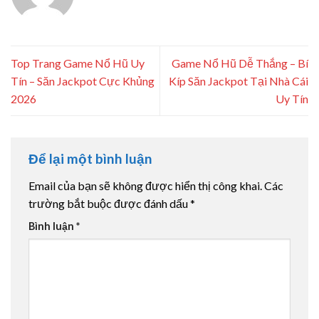
Top Trang Game Nổ Hũ Uy
Game Nổ Hũ Dễ Thắng – Bí
Tín – Săn Jackpot Cực Khủng
Kíp Săn Jackpot Tại Nhà Cái
2026
Uy Tín
Để lại một bình luận
Email của bạn sẽ không được hiển thị công khai.
Các
trường bắt buộc được đánh dấu
*
Bình luận
*