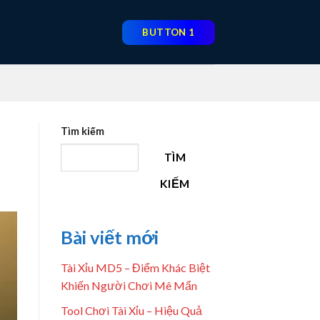
BUTTON 1
Tìm kiếm
TÌM
KIẾM
Bài viết mới
Tài Xỉu MD5 – Điểm Khác Biệt
Khiến Người Chơi Mê Mẩn
Tool Chơi Tài Xỉu – Hiệu Quả