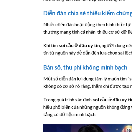
Diễn đàn chia sẻ thiếu kiểm chứn
Nhiều diễn đàn hoạt động theo hình thức tự 
thường mang tính cá nhân, thiếu cơ sở dữ li
Khi tìm
soi cầu ở đâu uy tín
, người dùng nê
tin từ nguồn này dễ dẫn đến lựa chọn sai lệc
Bán số, thu phí không minh bạch
Một số diễn đàn lợi dụng tâm lý muốn tìm “số
không có cơ sở rõ ràng, thậm chí được tạo n
Trong quá trình xác định
soi cầu ở đâu uy tí
hiệu phổ biến của những nguồn không đáng tin
tảng có dữ liệu minh bạch.