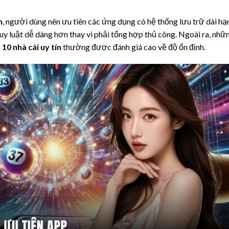
n
, người dùng nên ưu tiên các ứng dụng có hệ thống lưu trữ dài hạ
quy luật dễ dàng hơn thay vì phải tổng hợp thủ công. Ngoài ra, nhữ
 10 nhà cái uy tín
thường được đánh giá cao về độ ổn định.