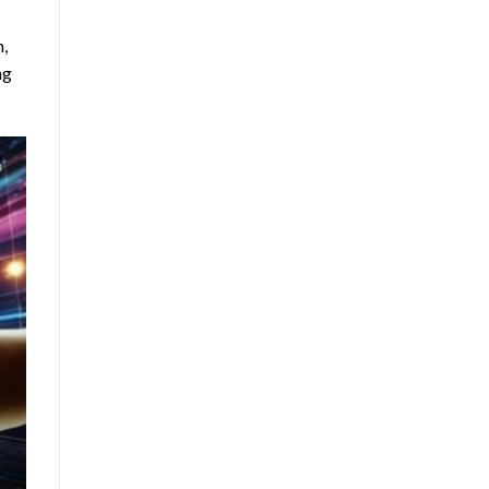
n,
ng