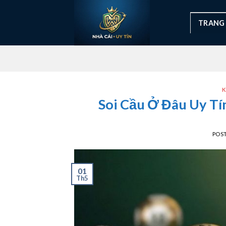
Skip
to
TRANG
content
K
Soi Cầu Ở Đâu Uy Tí
POS
01
Th5