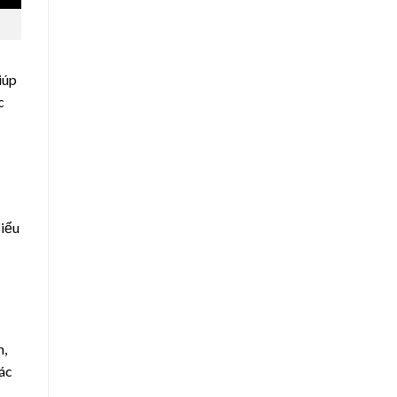
iúp
c
biểu
h,
xác