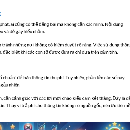
g
phát, ai cũng có thể đăng bài mà không cần xác minh. Nội dung
ệu và dễ gây hiểu nhầm.
n tránh những nơi không có kiểm duyệt rõ ràng. Việc sử dụng thôn
h, đặc biệt khi các con số được đưa ra chỉ dựa trên cảm tính.
 chuẩn” để bán thông tin thu phí. Tuy nhiên, phần lớn các số này
gẫu nhiên.
n
, cần cảnh giác với các lời mời chào kiểu cam kết thắng. Đây là d
. Thay vì trả phí cho thông tin không rõ nguồn gốc, nên ưu tiên n