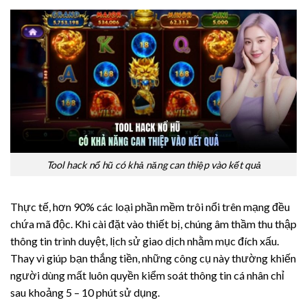
Tool hack nổ hũ có khả năng can thiệp vào kết quả
Thực tế, hơn 90% các loại phần mềm trôi nổi trên mạng đều
chứa mã độc. Khi cài đặt vào thiết bị, chúng âm thầm thu thập
thông tin trình duyệt, lịch sử giao dịch nhằm mục đích xấu.
Thay vì giúp bạn thắng tiền, những công cụ này thường khiến
người dùng mất luôn quyền kiểm soát thông tin cá nhân chỉ
sau khoảng 5 – 10 phút sử dụng.