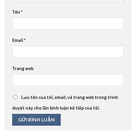
Tên
*
Email
*
Trang web
Lưu tên của tôi, email, và trang web trong trình
duyệt này cho lần bình luận kế tiếp của tôi.