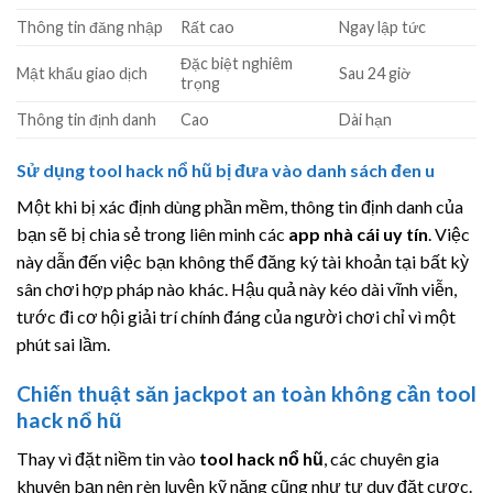
Thông tin đăng nhập
Rất cao
Ngay lập tức
Đặc biệt nghiêm
Mật khẩu giao dịch
Sau 24 giờ
trọng
Thông tin định danh
Cao
Dài hạn
Sử dụng tool hack nổ hũ bị đưa vào danh sách đen u
Một khi bị xác định dùng phần mềm, thông tin định danh của
bạn sẽ bị chia sẻ trong liên minh các
app nhà cái uy tín
. Việc
này dẫn đến việc bạn không thể đăng ký tài khoản tại bất kỳ
sân chơi hợp pháp nào khác. Hậu quả này kéo dài vĩnh viễn,
tước đi cơ hội giải trí chính đáng của người chơi chỉ vì một
phút sai lầm.
Chiến thuật săn jackpot an toàn không cần tool
hack nổ hũ
Thay vì đặt niềm tin vào
tool hack nổ hũ
, các chuyên gia
khuyên bạn nên rèn luyện kỹ năng cũng như tư duy đặt cược.