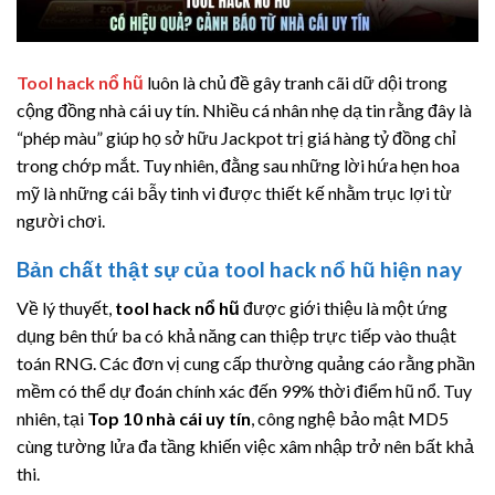
Tool hack nổ hũ
luôn là chủ đề gây tranh cãi dữ dội trong
cộng đồng nhà cái uy tín. Nhiều cá nhân nhẹ dạ tin rằng đây là
“phép màu” giúp họ sở hữu Jackpot trị giá hàng tỷ đồng chỉ
trong chớp mắt. Tuy nhiên, đằng sau những lời hứa hẹn hoa
mỹ là những cái bẫy tinh vi được thiết kế nhằm trục lợi từ
người chơi.
Bản chất thật sự của tool hack nổ hũ hiện nay
Về lý thuyết,
tool hack nổ hũ
được giới thiệu là một ứng
dụng bên thứ ba có khả năng can thiệp trực tiếp vào thuật
toán RNG. Các đơn vị cung cấp thường quảng cáo rằng phần
mềm có thể dự đoán chính xác đến 99% thời điểm hũ nổ. Tuy
nhiên, tại
Top 10 nhà cái uy tín
, công nghệ bảo mật MD5
cùng tường lửa đa tầng khiến việc xâm nhập trở nên bất khả
thi.