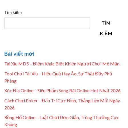
Tìm kiếm
TÌM
KIẾM
Bài viết mới
Tài Xỉu MD5 – Điểm Khác Biệt Khiến Người Chơi Mê Mẩn
Tool Chơi Tài Xỉu – Hiệu Quả Hay Ảo, Sự Thật Đầy Phũ
Phàng
Xóc Đĩa Online – Siêu Phẩm Sòng Bài Online Hot Nhất 2026
Cách Chơi Poker – Đấu Trí Cực Đỉnh, Thắng Lớn Mỗi Ngày
2026
Rồng Hổ Online – Luật Chơi Đơn Giản, Trúng Thưởng Cực
Khủng